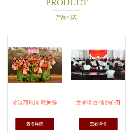
PRODUCT
产品列表
渝滇两地情·歌舞醉
文润塔城·情韵心田
版纳——重庆知青
┋文化润疆，辽塔
查看详情
查看详情