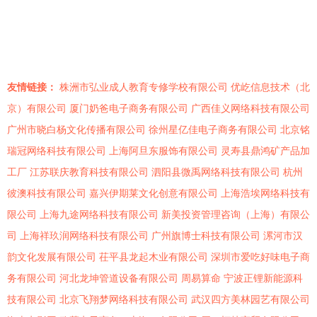
美术馆成功举行
友情链接：
株洲市弘业成人教育专修学校有限公司
优屹信息技术（北
京）有限公司
厦门奶爸电子商务有限公司
广西佳义网络科技有限公司
广州市晓白杨文化传播有限公司
徐州星亿佳电子商务有限公司
北京铭
瑞冠网络科技有限公司
上海阿旦东服饰有限公司
灵寿县鼎鸿矿产品加
工厂
江苏联庆教育科技有限公司
泗阳县微禹网络科技有限公司
杭州
彼澳科技有限公司
嘉兴伊期莱文化创意有限公司
上海浩埃网络科技有
限公司
上海九途网络科技有限公司
新美投资管理咨询（上海）有限公
司
上海祥玖润网络科技有限公司
广州旗博士科技有限公司
漯河市汉
韵文化发展有限公司
茌平县龙起木业有限公司
深圳市爱吃好味电子商
务有限公司
河北龙坤管道设备有限公司
周易算命
宁波正锂新能源科
技有限公司
北京飞翔梦网络科技有限公司
武汉四方美林园艺有限公司