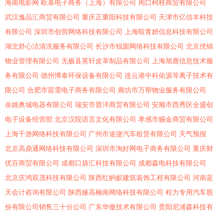
海南电影网
欧慕电子商务（上海）有限公司
周口柯枝商贸有限公司
武汉逸品汇商贸有限公司
重庆正重阳科技有限公司
天津市亿信丰科技
有限公司
深圳市创营网络科技有限公司
上海暄青妍信息科技有限公司
湖北舒心洁清洗服务有限公司
长沙市锐圆网络科技有限公司
北京优锦
物业管理有限公司
无极县英轩皮革制品有限公司
上海旭鹿信息技术服
务有限公司
德州博泰环保设备有限公司
连云港中科佑源等离子技术有
限公司
合肥市苗需电子商务有限公司
廊坊市万帮物业服务有限公司
余姚奥城电器有限公司
瑞安市普洋商贸有限公司
安顺市西秀区全盛创
电子设备经营部
北京汉院语言文化有限公司
孝感市赐金商贸有限公司
上海千游网络科技有限公司
广州市途捷汽车租赁有限公司
天气预报
北京高鼎通网络科技有限公司
深圳市淘好网电子商务有限公司
重庆财
优百商贸有限公司
成都口袋汇科技有限公司
成都森电科技有限公司
北京庆鸿双茂科技有限公司
陕西红蚂蚁建筑装饰工程有限公司
河南蓝
天会计咨询有限公司
陕西娅高楠南网络科技有限公司
程力专用汽车股
份有限公司销售三十分公司
广东华傲技术有限公司
贵阳尼浦森科技有